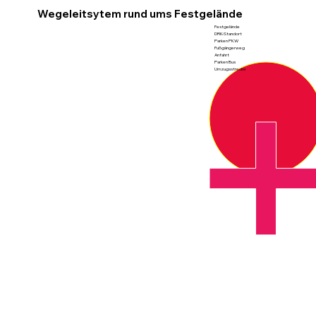
Wegeleitsytem rund ums Festgelände
Festgelände
DRK-Standort
Parken PKW
Fußgängerweg
Anfahrt
Parken Bus
Umzugsstrecke​