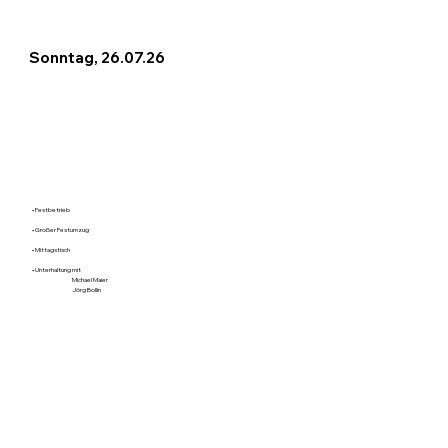
Sonntag, 26.07.26
• Festbetrieb
• Großer Festumzug
• Mittagstisch
• Unterhaltung mit
Michael Maier
Jörg Bollin